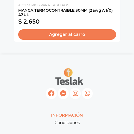
ACCESORIOS PARA TABLEROS
AC
MANGA TERMOCONTRAIBLE 30MM (2awg A 1/0)
MA
AZUL
BL
$ 2.650
$
Agregar al carro
INFORMACIÓN
Condiciones