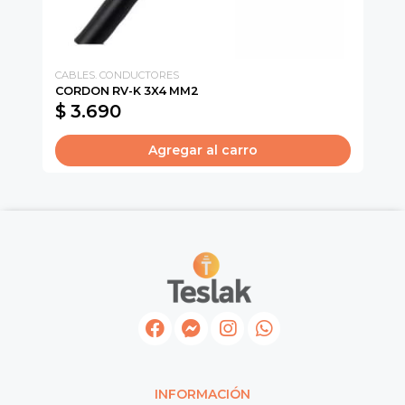
CABLES. CONDUCTORES
CI
CORDON RV-K 3X4 MM2
CO
$ 3.690
$
Agregar al carro
INFORMACIÓN