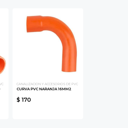
VC
CANALIZACION Y ACCESORIOS DE PVC
O
CURVA PVC NARANJA 16MM2
$ 170