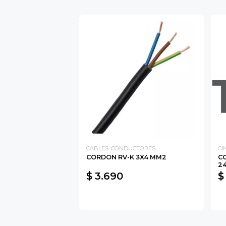
CABLES. CONDUCTORES
CI
CORDON RV-K 3X4 MM2
C
2
$ 3.690
$