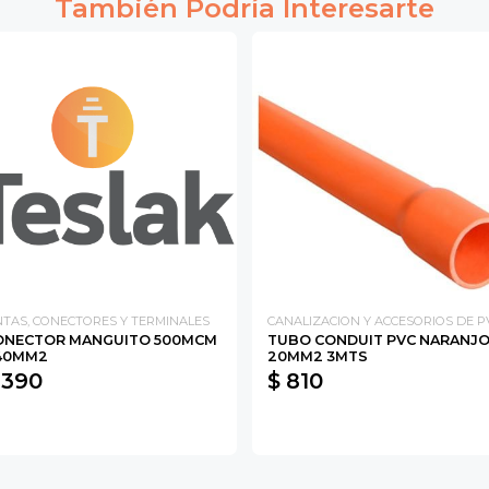
También Podría Interesarte
NTAS, CONECTORES Y TERMINALES
CANALIZACION Y ACCESORIOS DE P
ONECTOR MANGUITO 500MCM
TUBO CONDUIT PVC NARANJ
40MM2
20MM2 3MTS
 390
$ 810