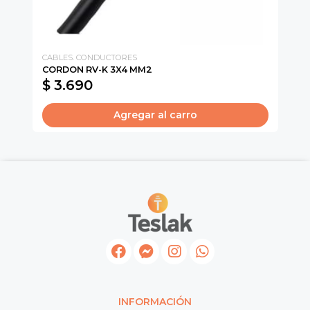
CABLES. CONDUCTORES
CI
CORDON RV-K 3X4 MM2
CO
$ 3.690
$
Agregar al carro
INFORMACIÓN