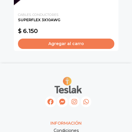
CABLES. CONDUCTORES
CH
SUPERFLEX 3X10AWG
IN
$ 6.150
$
Agregar al carro
INFORMACIÓN
Condiciones