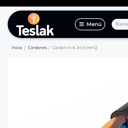
Inicio
Cordones
Cordon rv-k 3x1.5 mm2