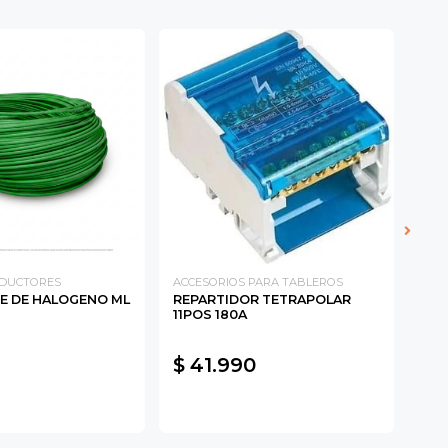
NDUCTORES
ACCESORIOS PARA TABLEROS
CHI
RE DE HALOGENO ML
REPARTIDOR TETRAPOLAR
FUS
11POS 180A
$ 41.990
$ 