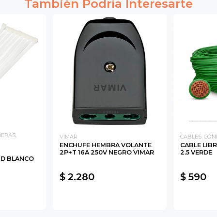
También Podría Interesarte
DERAS,
VIMAR
CABLES. CO
ENCHUFE HEMBRA VOLANTE
CABLE LIB
2P+T 16A 250V NEGRO VIMAR
2.5 VERDE
ND BLANCO
$ 2.280
$ 590