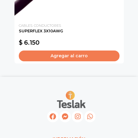
CABLES. CONDUCTORES
CH
SUPERFLEX 3X10AWG
IN
$ 6.150
$
Agregar al carro