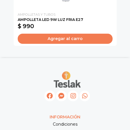
AMPOLLETAS Y TUBOS
CA
AMPOLLETA LED 9W LUZ FRIA E27
SU
$ 990
$
Agregar al carro
INFORMACIÓN
Condiciones