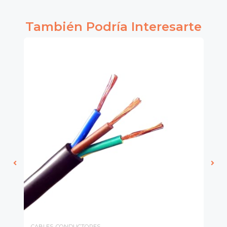
También Podría Interesarte
CABLES. CONDUCTORES
CA