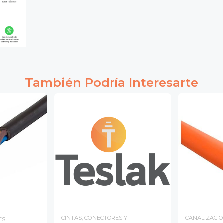
También Podría Interesarte
CINTAS, CONECTORES Y
CANALIZACIO
ES