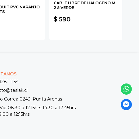
CABLE LIBRE DE HALOGENO ML
MOL
UIT PVC NARANJO
2.5 VERDE
SCH
TS
$ 590
$ 
CTANOS
3281 1154
cto@teslak.cl
 Correa 0243, Punta Arenas
Vie 08:30 a 12:15hrs 14:30 a 17:45hrs
:00 a 12:15hrs