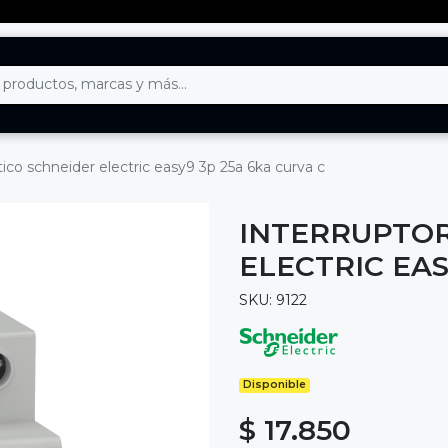
ico schneider electric easy9 3p 25a 6ka curva c
INTERRUPTOR
ELECTRIC EAS
SKU: 9122
Disponible
$ 17.850