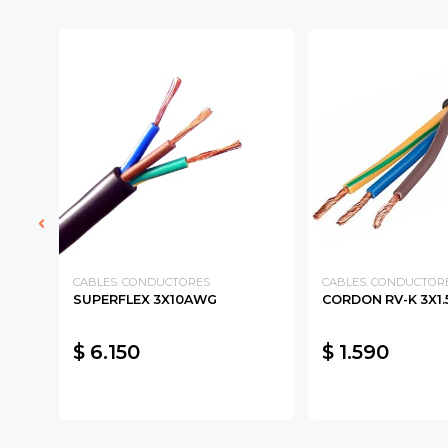
DE
CABLES. CONDUCTORES
CABLES. CONDUCTOR
SUPERFLEX 3X10AWG
CORDON RV-K 3X1.
M2
$ 6.150
$ 1.590