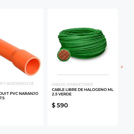
N Y ACCESORIOS DE
CABLES. CONDUCTORES
Schn
CABLE LIBRE DE HALOGENO ML
MOL
UIT PVC NARANJO
2.5 VERDE
SCH
TS
$ 590
$ 