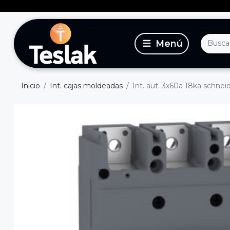
Inicio
Int. cajas moldeadas
Int. aut. 3x60a 18ka schnei