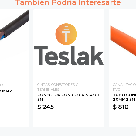
También Podría Interesarte
CINTAS, CONECTORES Y
CANALIZACIO
ES
TERMINALES
PVC
5 MM2
CONECTOR CONICO GRIS AZUL
TUBO COND
3M
20MM2 3M
$ 245
$ 810