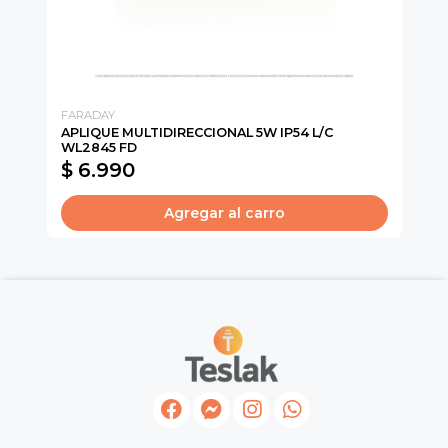
FARADAY
AC
APLIQUE MULTIDIRECCIONAL 5W IP54 L/C
KI
WL2845 FD
$ 6.990
$
Agregar al carro