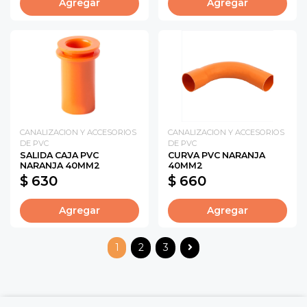
Agregar
Agregar
CANALIZACION Y ACCESORIOS
CANALIZACION Y ACCESORIOS
DE PVC
DE PVC
SALIDA CAJA PVC
CURVA PVC NARANJA
NARANJA 40MM2
40MM2
$ 630
$ 660
Agregar
Agregar
1
2
3