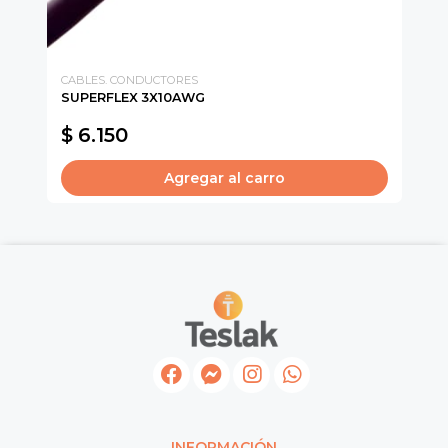
CABLES. CONDUCTORES
AC
SUPERFLEX 3X10AWG
BO
$ 6.150
$
Agregar al carro
INFORMACIÓN