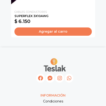
CABLES. CONDUCTORES
CH
SUPERFLEX 3X10AWG
IN
$ 6.150
$
Agregar al carro
INFORMACIÓN
Condiciones