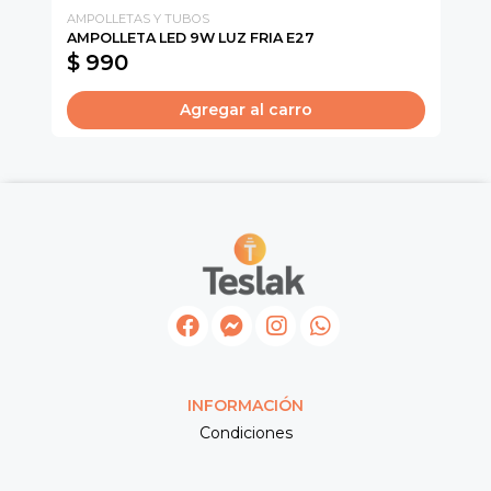
AMPOLLETAS Y TUBOS
CH
AMPOLLETA LED 9W LUZ FRIA E27
IN
$ 990
$
Agregar al carro
INFORMACIÓN
Condiciones