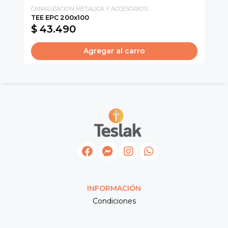
CANALIZACION METALICA Y ACCESORIOS
CA
TEE EPC 200x100
TE
$ 43.490
$
Agregar al carro
INFORMACIÓN
Condiciones