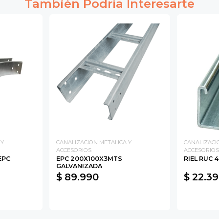
También Podría Interesarte
 Y
CANALIZACION METALICA Y
CANALIZACI
ACCESORIOS
ACCESORIOS
EPC
EPC 200X100X3MTS
RIEL RUC 
GALVANIZADA
$ 89.990
$ 22.3