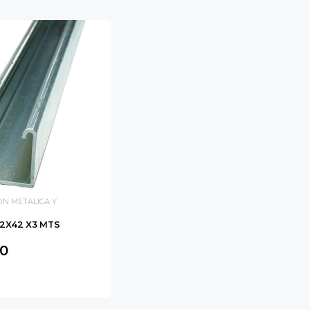
ON METALICA Y
42X42 X3 MTS
90