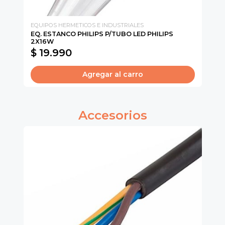
EQUIPOS HERMETICOS E INDUSTRIALES
PR
EQ. ESTANCO PHILIPS P/TUBO LED PHILIPS
PR
2X16W
FR
$ 19.990
$
Agregar al carro
Accesorios