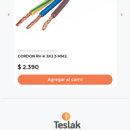
CABLES. CONDUCTORES
VI
CORDON RV-K 3X2.5 MM2
EN
NE
$ 2.390
$
Agregar al carro