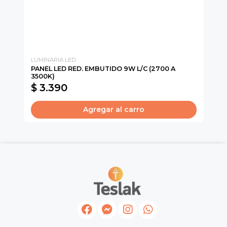
LUMINARIA LED
LU
PANEL LED RED. EMBUTIDO 9W L/C (2700 A
PA
3500K)
CA
$ 3.390
$
Agregar al carro