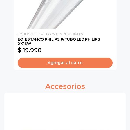
EQUIPOS HERMETICOS E INDUSTRIALES
LU
EQ. ESTANCO PHILIPS P/TUBO LED PHILIPS
PA
2X16W
CA
$ 19.990
$
Agregar al carro
Accesorios