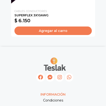
CABLES. CONDUCTORES
CH
SUPERFLEX 3X10AWG
IN
$ 6.150
$
Agregar al carro
INFORMACIÓN
Condiciones