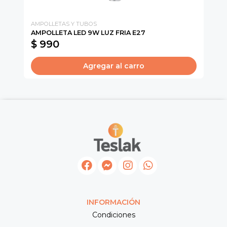
AMPOLLETAS Y TUBOS
CA
AMPOLLETA LED 9W LUZ FRIA E27
SU
$ 990
$
Agregar al carro
INFORMACIÓN
Condiciones