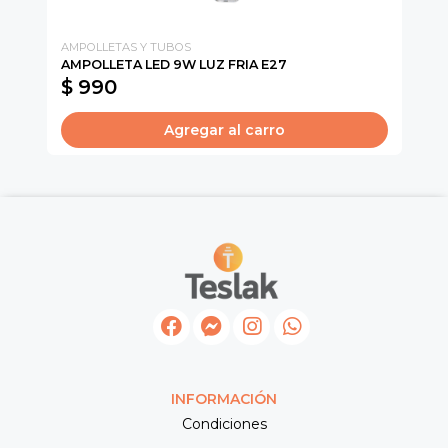
AMPOLLETAS Y TUBOS
CA
AMPOLLETA LED 9W LUZ FRIA E27
SU
$ 990
$
Agregar al carro
INFORMACIÓN
Condiciones