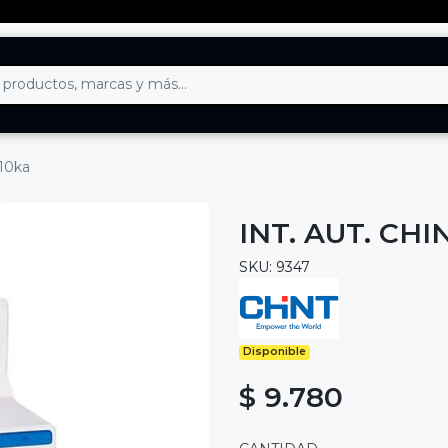
 10ka
INT. AUT. CHI
SKU: 9347
Disponible
$ 9.780