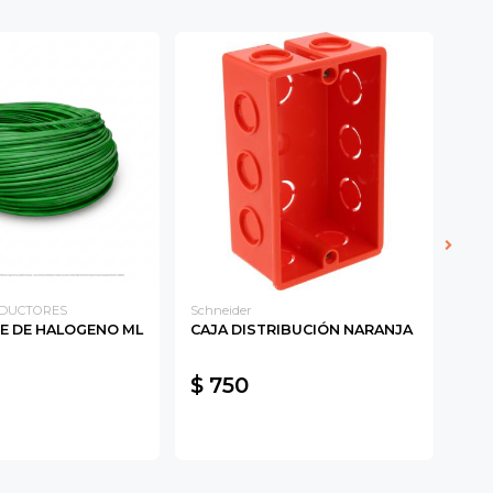
CAN
NDUCTORES
Schneider
PVC
RE DE HALOGENO ML
CAJA DISTRIBUCIÓN NARANJA
SAL
16
$ 750
$ 