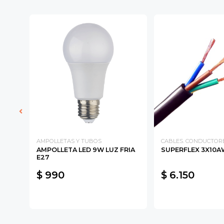
DE
AMPOLLETAS Y TUBOS
CABLES. CONDUCTOR
AMPOLLETA LED 9W LUZ FRIA
SUPERFLEX 3X10
A
E27
$ 990
$ 6.150