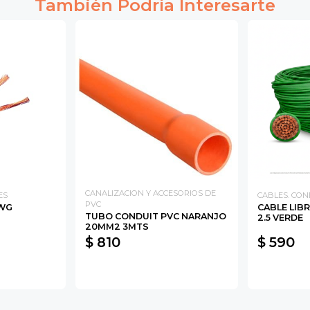
También Podría Interesarte
CANALIZACION Y ACCESORIOS DE
ES
CABLES. CO
PVC
AWG
CABLE LIB
TUBO CONDUIT PVC NARANJO
2.5 VERDE
20MM2 3MTS
$ 810
$ 590