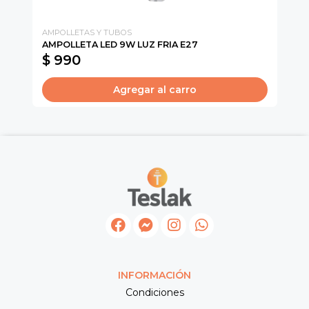
AMPOLLETAS Y TUBOS
CA
AMPOLLETA LED 9W LUZ FRIA E27
SU
$ 990
$
Agregar al carro
INFORMACIÓN
Condiciones