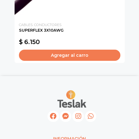
CABLES. CONDUCTORES
CA
SUPERFLEX 3X10AWG
CA
$ 6.150
$
Agregar al carro
INFORMACIÓN