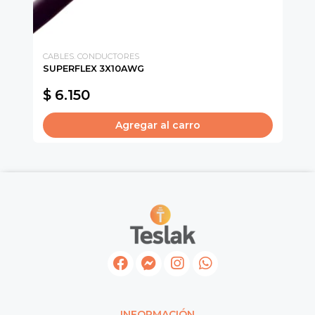
CABLES. CONDUCTORES
CA
SUPERFLEX 3X10AWG
CA
$ 6.150
$
Agregar al carro
INFORMACIÓN