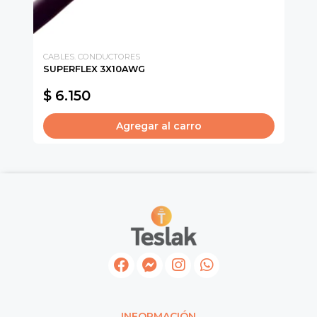
CABLES. CONDUCTORES
CA
SUPERFLEX 3X10AWG
CA
$ 6.150
$
Agregar al carro
INFORMACIÓN