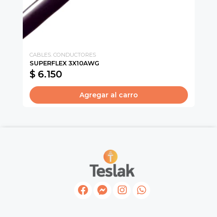
CABLES. CONDUCTORES
SC
SUPERFLEX 3X10AWG
EN
$ 6.150
$
Agregar al carro