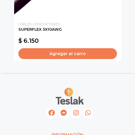
CABLES. CONDUCTORES
CA
SUPERFLEX 3X10AWG
TU
$ 6.150
$
Agregar al carro
INFORMACIÓN