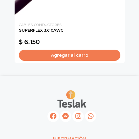
CABLES. CONDUCTORES
CA
SUPERFLEX 3X10AWG
TU
$ 6.150
$
Agregar al carro
INFORMACIÓN