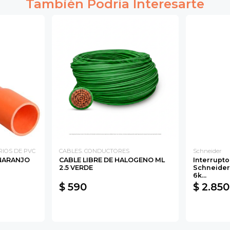
También Podría Interesarte
RIOS DE PVC
CABLES. CONDUCTORES
Schneider
NARANJO
CABLE LIBRE DE HALOGENO ML
Interrupt
2.5 VERDE
Schneider 
6k...
$ 590
$ 2.850