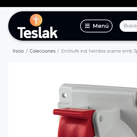
Inicio
Colecciones
Enchufe ind. hembra scame emb 3p