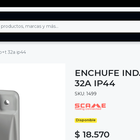
+t 32a ip44
ENCHUFE IND
32A IP44
SKU: 1499
Disponible
$ 18.570