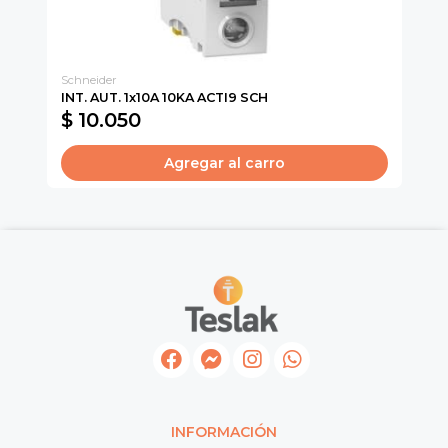
Schneider
CA
INT. AUT. 1x10A 10KA ACTI9 SCH
SU
$ 10.050
$
Agregar al carro
INFORMACIÓN