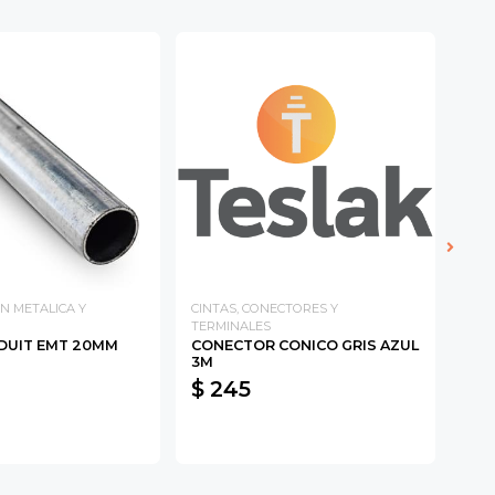
N METALICA Y
CINTAS, CONECTORES Y
CAB
TERMINALES
CAB
DUIT EMT 20MM
CONECTOR CONICO GRIS AZUL
2.5
3M
$ 245
$ 