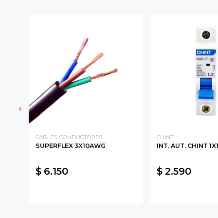
DE
CABLES. CONDUCTORES
CHINT
SUPERFLEX 3X10AWG
INT. AUT. CHINT 1X
A
$ 6.150
$ 2.590