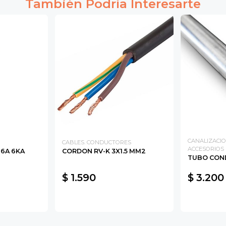
También Podría Interesarte
CANALIZACIO
CABLES. CONDUCTORES
ACCESORIOS
16A 6KA
CORDON RV-K 3X1.5 MM2
TUBO CON
$ 1.590
$ 3.200