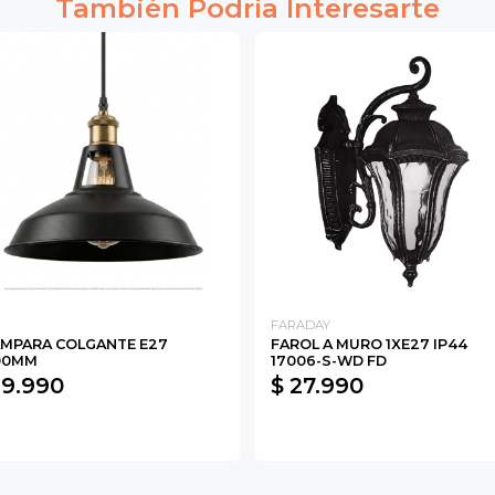
También Podría Interesarte
FARADAY
AMPARA COLGANTE E27
FAROL A MURO 1XE27 IP44
00MM
17006-S-WD FD
 9.990
$ 27.990