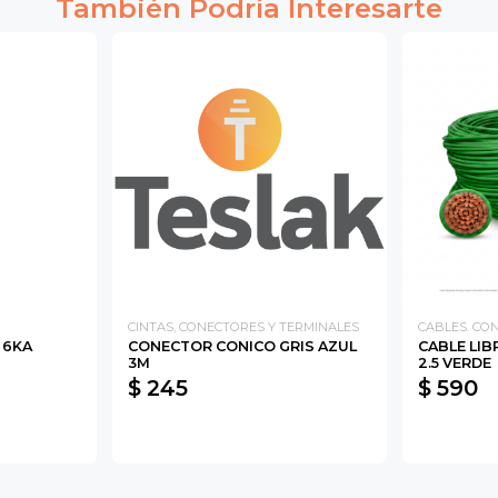
También Podría Interesarte
CINTAS, CONECTORES Y TERMINALES
CABLES. C
A 6KA
CONECTOR CONICO GRIS AZUL
CABLE LIB
3M
2.5 VERDE
$ 245
$ 590