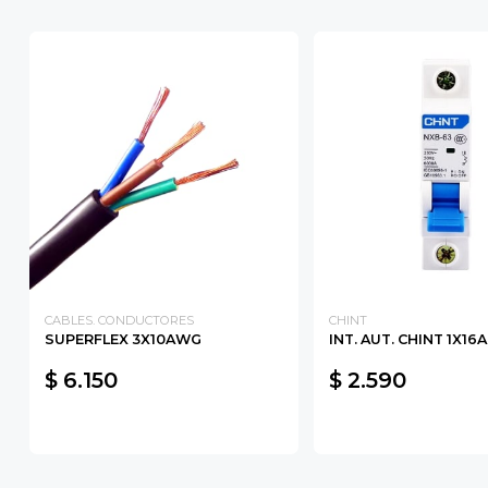
CABLES. CONDUCTORES
CHINT
SUPERFLEX 3X10AWG
INT. AUT. CHINT 1X16
$ 6.150
$ 2.590