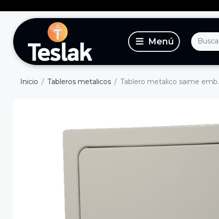
Inicio
Tableros metalicos
Tablero metalico saime emb