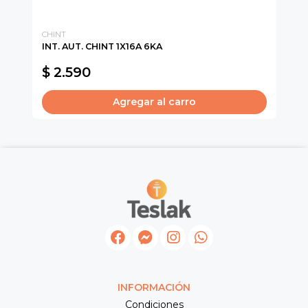
CHINT
PR
INT. AUT. CHINT 1X16A 6KA
PR
FR
$ 2.590
$
Agregar al carro
INFORMACIÓN
Condiciones