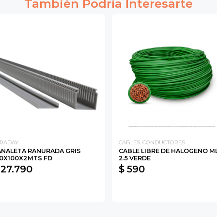
También Podría Interesarte
RADAY
CABLES. CONDUCTORES
ANALETA RANURADA GRIS
CABLE LIBRE DE HALOGENO M
00X100X2MTS FD
2.5 VERDE
 27.790
$ 590