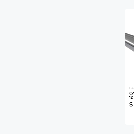
FA
C
1
$