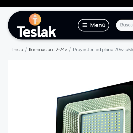
Inicio
Iluminacion 12-24v
Proyector led plano 20w ip6