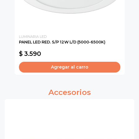
LUMINARIA LED
EQ
PANEL LED RED. S/P 12W L/D (5000-6500K)
EQ
2X
$ 3.590
$
Agregar al carro
Accesorios