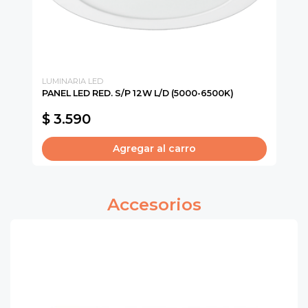
LUMINARIA LED
EQ
PANEL LED RED. S/P 12W L/D (5000-6500K)
EQ
2X
$ 3.590
$
Agregar al carro
Accesorios