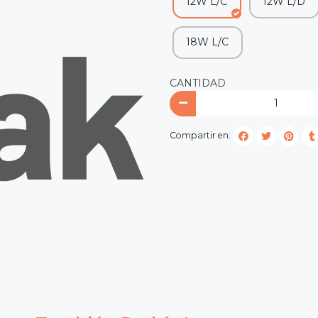
12W L/C
12W L/D
18W L/C
CANTIDAD
Compartir en: