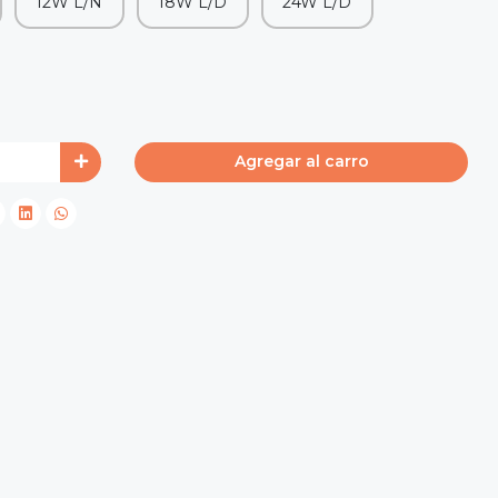
12W L/N
18W L/D
24W L/D
Agregar al carro