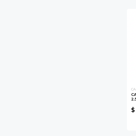
CA
CA
2.
$