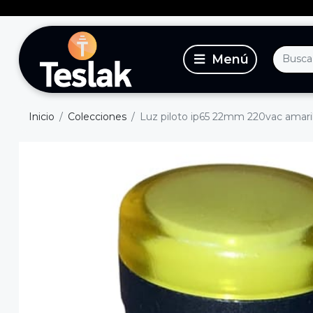
Inicio
Colecciones
Luz piloto ip65 22mm 220vac amarill