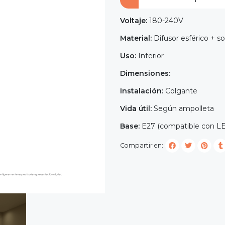
Voltaje:
180-240V
Material:
Difusor esférico + s
Uso:
Interior
Dimensiones:
Instalación:
Colgante
Vida útil:
Según ampolleta
Base:
E27 (compatible con LED
Compartir en: