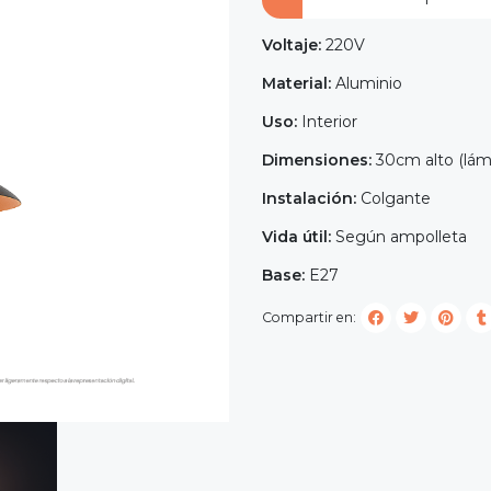
Voltaje:
220V
Material:
Aluminio
Uso:
Interior
Dimensiones:
30cm alto (lám
Instalación:
Colgante
Vida útil:
Según ampolleta
Base:
E27
Compartir en: