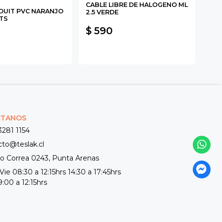
CABLE LIBRE DE HALOGENO ML
MOL
UIT PVC NARANJO
2.5 VERDE
SCH
TS
$ 590
$ 
CTANOS
3281 1154
cto@teslak.cl
 Correa 0243, Punta Arenas
Vie 08:30 a 12:15hrs 14:30 a 17:45hrs
:00 a 12:15hrs