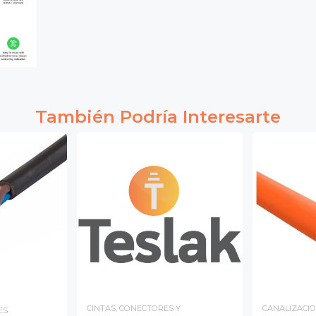
También Podría Interesarte
CINTAS, CONECTORES Y
CANALIZACIO
ES