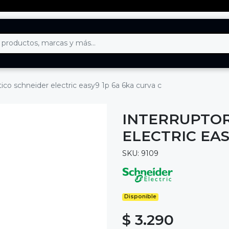
ico schneider electric easy9 1p 6a 6ka curva c
INTERRUPTOR
ELECTRIC EAS
SKU: 9109
Disponible
$ 3.290