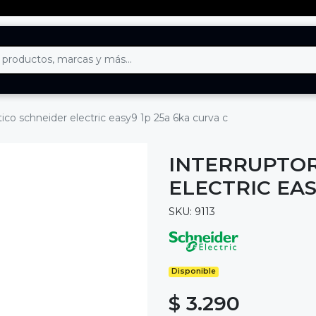
ico schneider electric easy9 1p 25a 6ka curva c
INTERRUPTOR
ELECTRIC EAS
SKU: 9113
Disponible
$ 3.290