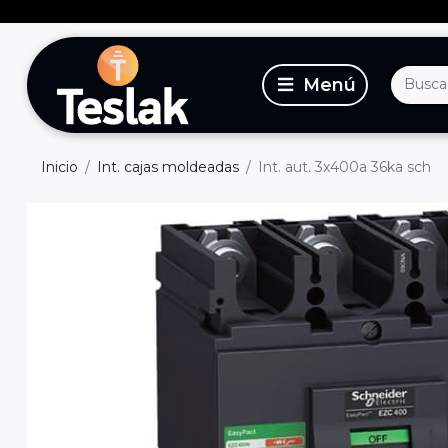
Inicio
Int. cajas moldeadas
Int. aut. 3x400a 36ka sch