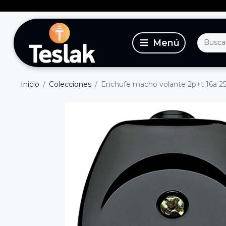
Inicio
Colecciones
Enchufe macho volante 2p+t 16a 2